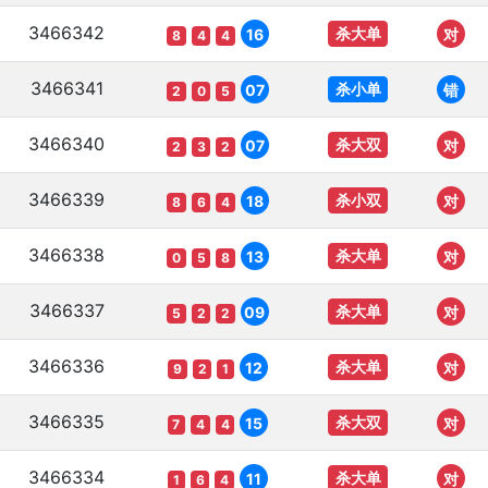
3466342
杀大单
16
对
8
4
4
3466341
杀小单
07
错
2
0
5
3466340
杀大双
07
对
2
3
2
3466339
杀小双
18
对
8
6
4
3466338
杀大单
13
对
0
5
8
3466337
杀大单
09
对
5
2
2
3466336
杀大单
12
对
9
2
1
3466335
杀大双
15
对
7
4
4
3466334
杀大单
11
对
1
6
4