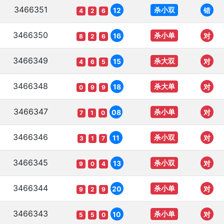
3466351
杀小双
12
错
4
2
6
3466350
杀小单
16
对
8
2
6
3466349
杀大双
15
对
4
6
5
3466348
杀大单
18
对
0
9
9
3466347
杀小单
08
对
7
1
0
3466346
杀小双
11
对
3
1
7
3466345
杀小双
13
对
9
0
4
3466344
杀小单
20
对
9
2
9
3466343
杀小单
10
对
5
5
0