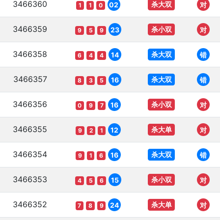
3466360
杀大双
02
对
1
1
0
3466359
杀小双
23
对
9
5
9
3466358
杀大双
14
错
6
4
4
3466357
杀大双
16
错
8
3
5
3466356
杀小双
16
对
0
9
7
3466355
杀大单
12
对
9
2
1
3466354
杀大双
16
错
9
1
6
3466353
杀小双
15
对
4
5
6
3466352
杀大单
24
对
7
8
9