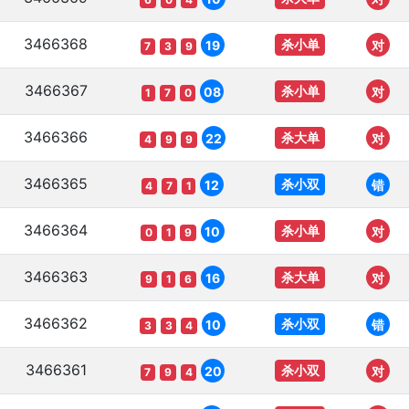
3466368
杀小单
19
对
7
3
9
3466367
杀小单
08
对
1
7
0
3466366
杀大单
22
对
4
9
9
3466365
杀小双
12
错
4
7
1
3466364
杀小单
10
对
0
1
9
3466363
杀大单
16
对
9
1
6
3466362
杀小双
10
错
3
3
4
3466361
杀小双
20
对
7
9
4