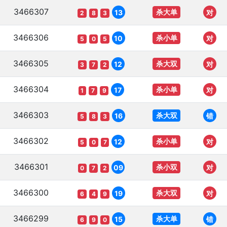
3466307
杀大单
13
对
2
8
3
3466306
杀小单
10
对
5
0
5
3466305
杀大双
12
对
3
7
2
3466304
杀小单
17
对
1
7
9
3466303
杀大双
16
错
5
8
3
3466302
杀小单
12
对
5
0
7
3466301
杀小双
09
对
0
7
2
3466300
杀大双
19
对
6
4
9
3466299
杀大单
15
错
6
9
0