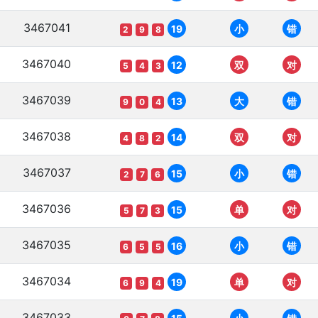
3467041
19
小
错
2
9
8
3467040
12
双
对
5
4
3
3467039
13
大
错
9
0
4
3467038
14
双
对
4
8
2
3467037
15
小
错
2
7
6
3467036
15
单
对
5
7
3
3467035
16
小
错
6
5
5
3467034
19
单
对
6
9
4
3467033