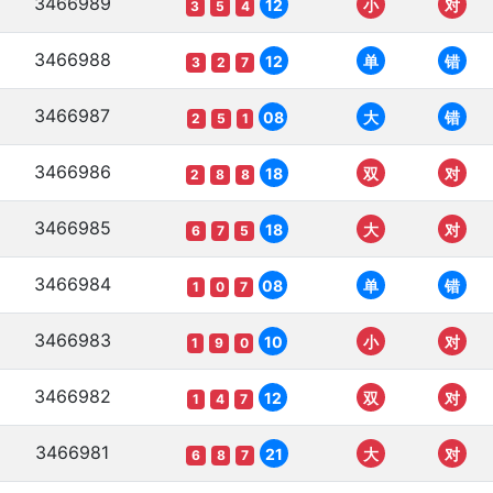
3466989
12
小
对
3
5
4
3466988
12
单
错
3
2
7
3466987
08
大
错
2
5
1
3466986
18
双
对
2
8
8
3466985
18
大
对
6
7
5
3466984
08
单
错
1
0
7
3466983
10
小
对
1
9
0
3466982
12
双
对
1
4
7
3466981
21
大
对
6
8
7