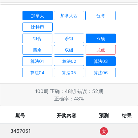
加拿大
加拿大西
台湾
比特币
组合
杀组
双项
四余
双组
龙虎
算法01
算法02
算法03
算法04
算法05
算法06
100
期 正确：
48
期 错误：
52
期
正确率：
48
%
期号
开奖内容
预测
结果
3467051
大