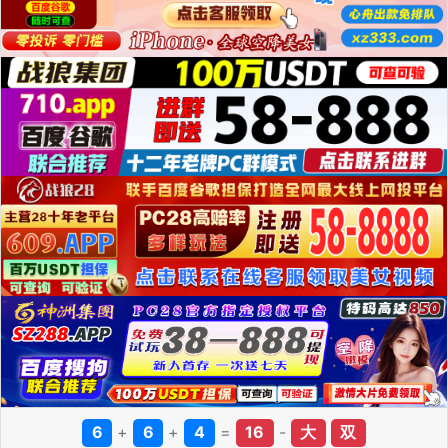
6
+
6
+
4
=
16
-
大
双