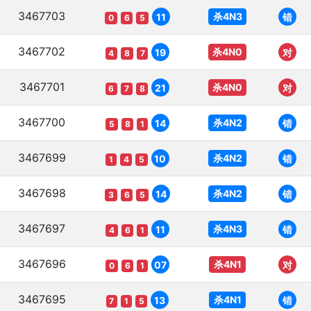
3467703
杀4N3
11
错
0
6
5
3467702
杀4N0
19
对
4
8
7
3467701
杀4N0
21
对
6
7
8
3467700
杀4N2
14
错
5
8
1
3467699
杀4N2
10
错
1
4
5
3467698
杀4N2
14
错
3
6
5
3467697
杀4N3
11
错
4
6
1
3467696
杀4N1
07
对
0
6
1
3467695
杀4N1
13
错
7
1
5