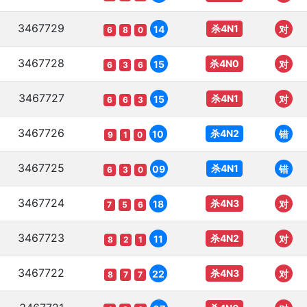
3467729
杀4N1
14
对
6
8
0
3467728
杀4N0
15
对
6
3
6
3467727
杀4N1
15
对
6
6
3
3467726
杀4N2
10
错
9
1
0
3467725
杀4N1
09
错
6
3
0
3467724
杀4N3
18
对
7
5
6
3467723
杀4N2
11
对
8
2
1
3467722
杀4N3
22
对
8
7
7