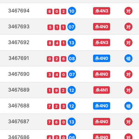
3467694
杀4N3
10
对
8
0
2
3467693
杀4N0
07
对
5
1
1
3467692
杀4N3
13
对
8
4
1
3467691
杀4N0
08
错
0
2
6
3467690
杀4N0
07
对
3
4
0
3467689
杀4N1
12
对
1
9
2
3467688
杀4N0
12
错
7
2
3
3467687
杀4N0
13
对
7
6
0
3467686
杀4N0
06
对
4
2
0