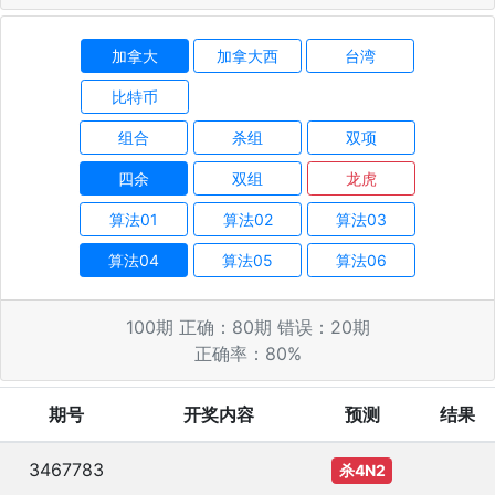
加拿大
加拿大西
台湾
比特币
组合
杀组
双项
四余
双组
龙虎
算法01
算法02
算法03
算法04
算法05
算法06
100
期 正确：
80
期 错误：
20
期
正确率：
80
%
期号
开奖内容
预测
结果
3467783
杀4N2