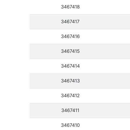
3467418
3467417
3467416
3467415
3467414
3467413
3467412
3467411
3467410