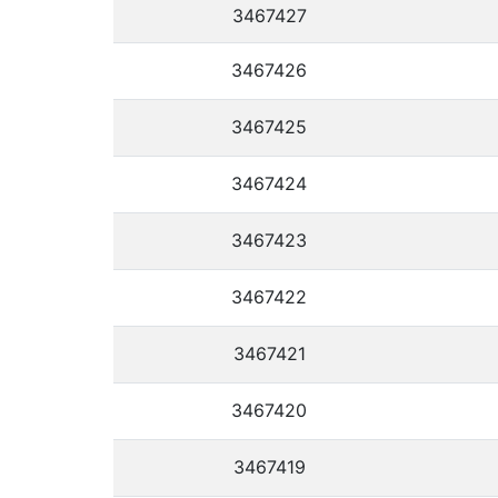
3467427
3467426
3467425
3467424
3467423
3467422
3467421
3467420
3467419