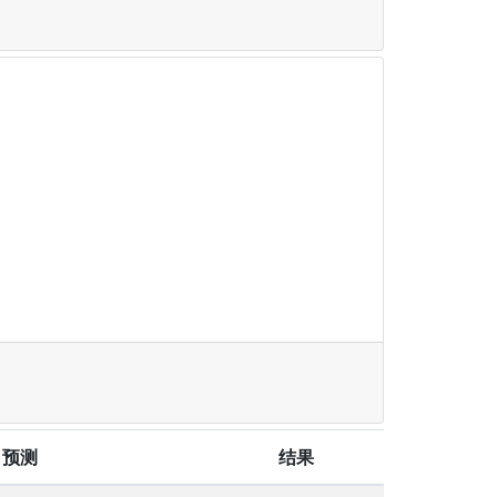
预测
结果