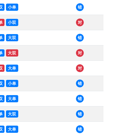
双
小单
错
单
小双
对
单
大双
错
单
大双
对
双
大单
对
双
小单
错
双
大单
错
单
大双
错
双
大单
错