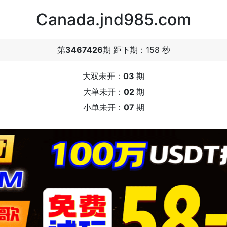
Canada.jnd985.com
第
3467426
期 距下期：
157 秒
大双未开：
03
期
大单未开：
02
期
小单未开：
07
期