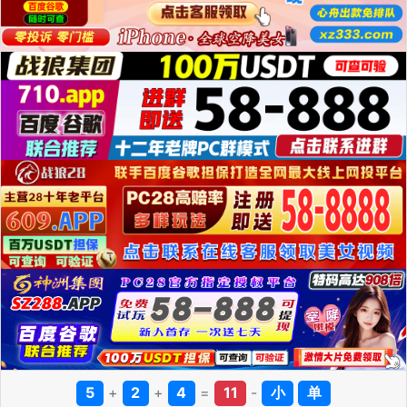
5
+
2
+
4
=
11
-
小
单