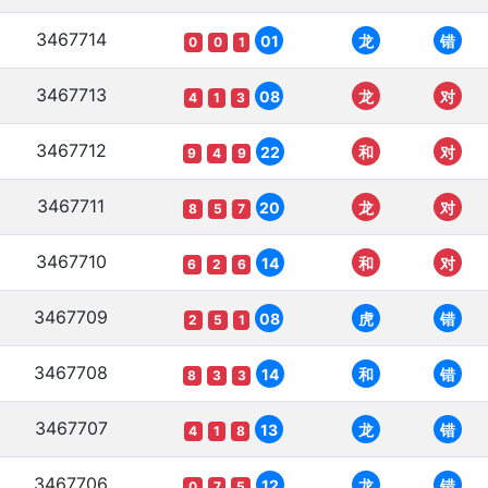
3467714
01
龙
错
0
0
1
3467713
08
龙
对
4
1
3
3467712
22
和
对
9
4
9
3467711
20
龙
对
8
5
7
3467710
14
和
对
6
2
6
3467709
08
虎
错
2
5
1
3467708
14
和
错
8
3
3
3467707
13
龙
错
4
1
8
3467706
12
龙
错
0
7
5