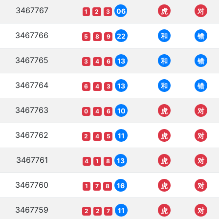
3467767
06
虎
对
1
2
3
3467766
22
和
错
5
8
9
3467765
13
和
错
3
4
6
3467764
13
和
错
6
4
3
3467763
10
虎
对
0
4
6
3467762
11
虎
对
2
4
5
3467761
13
虎
对
4
1
8
3467760
16
虎
对
1
7
8
3467759
11
虎
对
2
2
7