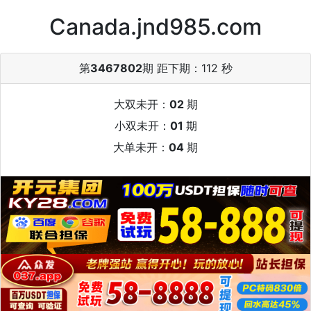
Canada.jnd985.com
第
3467802
期 距下期：
112 秒
大双未开：
02
期
小双未开：
01
期
大单未开：
04
期